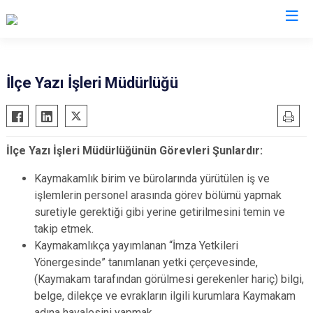
Gümüşhane
İlçe Yazı İşleri Müdürlüğü
Kelkit
Köse
İlçe Yazı İşleri Müdürlüğünün Görevleri Şunlardır:
Kürtün
Şiran
Kaymakamlık birim ve bürolarında yürütülen iş ve
işlemlerin personel arasında görev bölümü yapmak
Torul
suretiyle gerektiği gibi yerine getirilmesini temin ve
takip etmek.
Kaymakamlıkça yayımlanan “İmza Yetkileri
Yönergesinde” tanımlanan yetki çerçevesinde,
(Kaymakam tarafından görülmesi gerekenler hariç) bilgi,
belge, dilekçe ve evrakların ilgili kurumlara Kaymakam
adına havalesini yapmak,