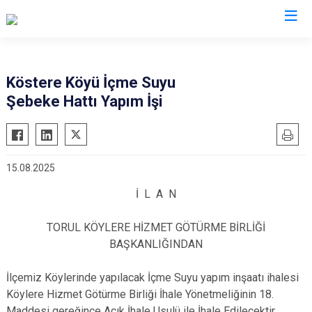
Gümüşhane
Köstere Köyü İçme Suyu
Şebeke Hattı Yapım İşi
Kelkit
Köse
Kürtün
15.08.2025
Şiran
İ L A N
Torul
TORUL KÖYLERE HİZMET GÖTÜRME BİRLİĞİ
BAŞKANLIĞINDAN
İlçemiz Köylerinde yapılacak İçme Suyu yapım inşaatı ihalesi
Köylere Hizmet Götürme Birliği İhale Yönetmeliğinin 18.
Maddesi gereğince Açık İhale Usulü ile İhale Edilecektir.