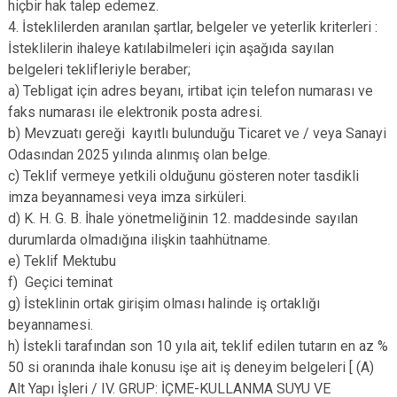
hiçbir hak talep edemez.
4. İsteklilerden aranılan şartlar, belgeler ve yeterlik kriterleri :
İsteklilerin ihaleye katılabilmeleri için aşağıda sayılan
belgeleri teklifleriyle beraber;
a) Tebligat için adres beyanı, irtibat için telefon numarası ve
faks numarası ile elektronik posta adresi.
b) Mevzuatı gereği kayıtlı bulunduğu Ticaret ve / veya Sanayi
Odasından 2025 yılında alınmış olan belge.
c) Teklif vermeye yetkili olduğunu gösteren noter tasdikli
imza beyannamesi veya imza sirküleri.
d) K. H. G. B. İhale yönetmeliğinin 12. maddesinde sayılan
durumlarda olmadığına ilişkin taahhütname.
e) Teklif Mektubu
f) Geçici teminat
g) İsteklinin ortak girişim olması halinde iş ortaklığı
beyannamesi.
h) İstekli tarafından son 10 yıla ait, teklif edilen tutarın en az %
50 si oranında ihale konusu işe ait iş deneyim belgeleri [ (A)
Alt Yapı İşleri / IV. GRUP: İÇME-KULLANMA SUYU VE