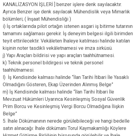
KANALİZASYON İŞLERİ ] benzer işlere denk sayılacaktır.
Ayrıca Benzer işe denk sayılacak Mühendislik veya Mimarlık
bölümleri; ( İnşaat Mühendisliği )
i) İş ortaklarında pilot ortağın istenen asgari iş bitirme tutarının
tamamını sağlaması gerekir. İş deneyim belgesi ilgili birimden
teyit ettirilecektir. Vekâleten İhaleye katılması halinde katılan
kişinin noter tasdikli vekâletnamesi ve imza sirküsü.
j) Yapı Araçları bildirisi ve yapı araçları taahhütnamesi.
k) Teknik personel bildirgesi ve teknik personel
taahhütnamesi.
l) İş Kendisinde kalması halinde “İlan Tarihi İtibari İle Yasaklı
Olmadığını Gösteren, Ekap Üzerinden Alınmış Belge”
m) İş Kendisinde kalması halinde “İlan Tarihi İtibari İle
Mevzuat Hükümleri Uyarınca Kesinleşmiş Sosyal Güvenlik
Prim Borcu ve Kesinleşmiş Vergi Borcu Olmadığına İlişkin
Belge”
5. İhale Dökümanının nerede görülebileceği ve hangi bedelle
satın alınacağı: İhale dökümanı Torul Kaymakamlığı Köylere
Hizmet Götürme Birliğinin bürosunda görülebilir ve İhale