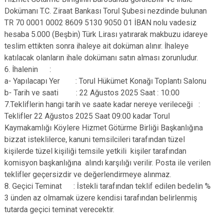
Dokümanı T.C. Ziraat Bankası Torul Şubesi nezdinde bulunan
TR 70 0001 0002 8609 5130 9050 01 İBAN nolu vadesiz
hesaba 5.000 (Beşbin) Türk Lirası yatırarak makbuzu idareye
teslim ettikten sonra ihaleye ait doküman alınır. İhaleye
katılacak olanların ihale dokümanı satın alması zorunludur.
6. İhalenin :
a- Yapılacapı Yer : Torul Hükümet Konağı Toplantı Salonu
b- Tarih ve saati : 22 Ağustos 2025 Saat : 10:00
7.Tekliflerin hangi tarih ve saate kadar nereye verileceği :
Teklifler 22 Ağustos 2025 Saat 09:00 kadar Torul
Kaymakamlığı Köylere Hizmet Götürme Birliği Başkanlığına
bizzat isteklilerce, kanuni temsilcileri tarafından tüzel
kişilerde tüzel kişiliği temsile yetkili kişiler tarafından
komisyon başkanlığına alındı karşılığı verilir. Posta ile verilen
teklifler geçersizdir ve değerlendirmeye alınmaz.
8. Geçici Teminat : İstekli tarafından teklif edilen bedelin %
3 ünden az olmamak üzere kendisi tarafından belirlenmiş
tutarda geçici teminat verecektir.